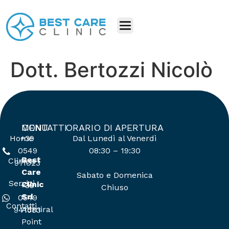
Dott. Bertozzi Nicolò
MENU
CONTATTI
ORARIO DI APERTURA
Home
+39
Dal Lunedì al Venerdì
0549
08:30 – 19:30
Best
Clinica
911023
Care
Sabato e Domenica
Servizi
Clinic
+39
Chiuso
Srl
0549
Contatti
Admiral
941583
Point